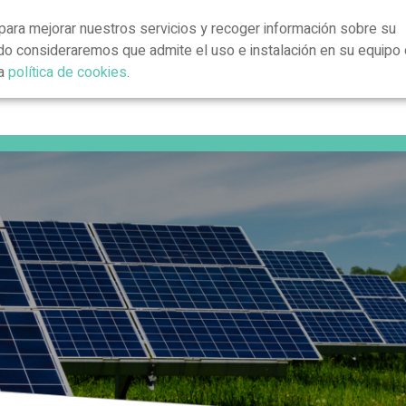
para mejorar nuestros servicios y recoger información sobre su
ndo consideraremos que admite el uso e instalación en su equipo 
ra
política de cookies
.
Presentació