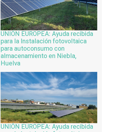
UNIÓN EUROPEA: Ayuda recibida
para la Instalación fotovoltaica
para autoconsumo con
almacenamiento en Niebla,
Huelva
UNIÓN EUROPEA: Ayuda recibida