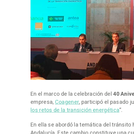
En el marco de la celebración del
40 Anive
empresa,
Coagener
, participó el pasado 
los retos de la transición energética
”.
En ella se abordó la temática del tránsit
Andalucía. Este cambio constituye una cu