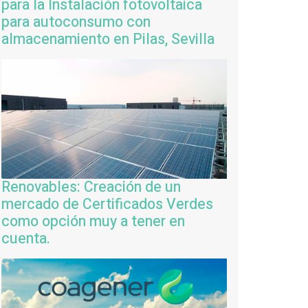
para la Instalación fotovoltaica
para autoconsumo con
almacenamiento en Pilas, Sevilla
Renovables: Creación de un
mercado de Certificados Verdes
como opción muy a tener en
cuenta.