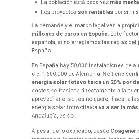
La población está cada vez
más menta
Los proyectos
son rentables
por sí mi
La demanda y el marco legal van a propic
millones de euros en España
. Este facto
española, si no arreglamos las reglas del 
España.
En España hay 50.000 instalaciones de au
o el 1.600.000 de Alemania. No tiene senti
energía solar fotovoltaica un 20% por de
costes se traslada directamente a la cuen
aprovechar el sol, es no querer hacer a l
energía solar fotovoltaica
va a ser la más
Andalucía, es sol.
A pesar de lo explicado, desde
Coagener