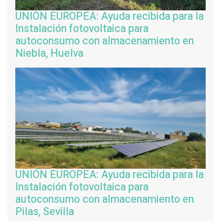
UNIÓN EUROPEA: Ayuda recibida para la
Instalación fotovoltaica para
autoconsumo con almacenamiento en
Niebla, Huelva
UNIÓN EUROPEA: Ayuda recibida para la
Instalación fotovoltaica para
autoconsumo con almacenamiento en
Pilas, Sevilla