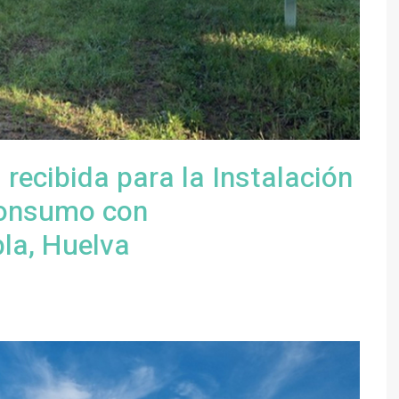
ecibida para la Instalación
consumo con
la, Huelva