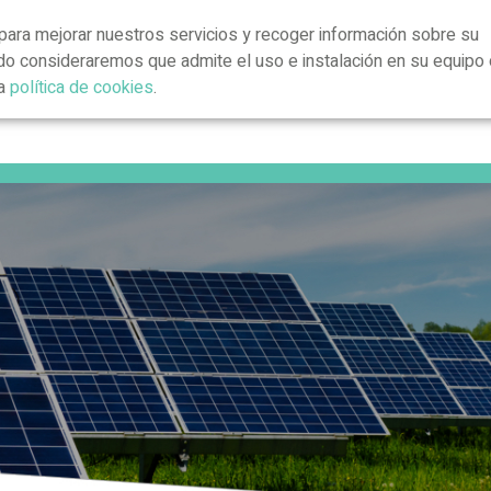
para mejorar nuestros servicios y recoger información sobre su
ndo consideraremos que admite el uso e instalación en su equipo 
ra
política de cookies
.
Presentació