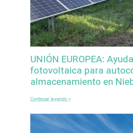
UNIÓN EUROPEA: Ayuda r
fotovoltaica para auto
almacenamiento en Nieb
Continuar leyendo >