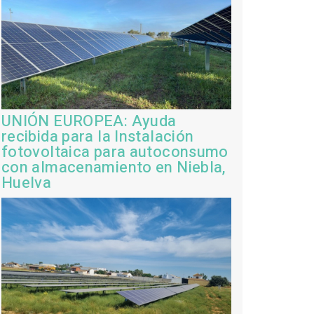
UNIÓN EUROPEA: Ayuda
recibida para la Instalación
fotovoltaica para autoconsumo
con almacenamiento en Niebla,
Huelva